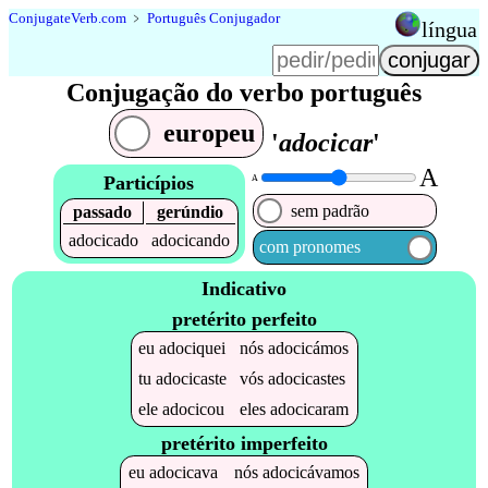
Conjugate
Verb
.
com
﹥
Português Conjugador
língua
Conjugação do verbo português
europeu
'
adocicar
'
A
Particípios
A
sem padrão
passado
gerúndio
adocicado
adocicando
com pronomes
Indicativo
pretérito perfeito
eu
adociquei
nós
adocicámos
tu
adocicaste
vós
adocicastes
ele
adocicou
eles
adocicaram
pretérito imperfeito
eu
adocicava
nós
adocicávamos