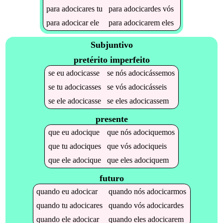
para
adocicares
tu
para
adocicardes
vós
para
adocicar
ele
para
adocicarem
eles
Subjuntivo
pretérito imperfeito
se
eu
adocicasse
se
nós
adocicássemos
se
tu
adocicasses
se
vós
adocicásseis
se
ele
adocicasse
se
eles
adocicassem
presente
que
eu
adocique
que
nós
adociquemos
que
tu
adociques
que
vós
adociqueis
que
ele
adocique
que
eles
adociquem
futuro
quando
eu
adocicar
quando
nós
adocicarmos
quando
tu
adocicares
quando
vós
adocicardes
quando
ele
adocicar
quando
eles
adocicarem