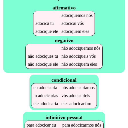
afirmativo
adociquemos
nós
adocica
tu
adocicai
vós
adocique
ele
adociquem
eles
negativo
não
adociquemos
nós
não
adociques
tu
não
adociqueis
vós
não
adocique
ele
não
adociquem
eles
condicional
eu
adocicaria
nós
adocicaríamos
tu
adocicarias
vós
adocicaríeis
ele
adocicaria
eles
adocicariam
infinitivo pessoal
para
adocicar
eu
para
adocicarmos
nós