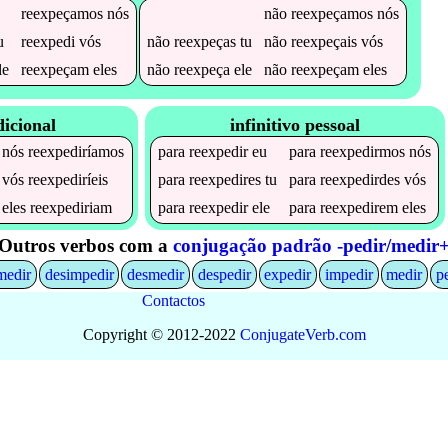
reexpeçamos
nós
não
reexpeçamos
nós
u
reexpedi
vós
não
reexpeças
tu
não
reexpeçais
vós
le
reexpeçam
eles
não
reexpeça
ele
não
reexpeçam
eles
icional
infinitivo pessoal
nós
reexpediríamos
para
reexpedir
eu
para
reexpedirmos
nós
vós
reexpediríeis
para
reexpedires
tu
para
reexpedirdes
vós
eles
reexpediriam
para
reexpedir
ele
para
reexpedirem
eles
Outros verbos com a
conjugação padrão -pedir/medir
medir
desimpedir
desmedir
despedir
expedir
impedir
medir
p
Contactos
Copyright © 2012-2022
Conjugate
Verb
.
com