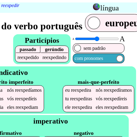
|
reexpedir
língua
europe
 do verbo português
A
Particípios
A
sem padrão
passado
gerúndio
reexpedido
reexpedindo
com pronomes
ndicativo
rito imperfeito
mais-que-perfeito
ia
nós
reexpedíamos
eu
reexpedira
nós
reexpedíramos
as
vós
reexpedíeis
tu
reexpediras
vós
reexpedíreis
ia
eles
reexpediam
ele
reexpedira
eles
reexpediram
imperativo
firmativo
negativo