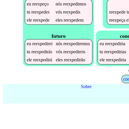
eu
reexpeço
nós
reexpedimos
reexpede
t
tu
reexpedes
vós
reexpedis
reexpeça
e
ele
reexpede
eles
reexpedem
futuro
cond
eu
reexpedirei
nós
reexpediremos
eu
reexpediria
tu
reexpedirás
vós
reexpedireis
tu
reexpedirias
ele
reexpedirá
eles
reexpedirão
ele
reexpediria
co
Sobre