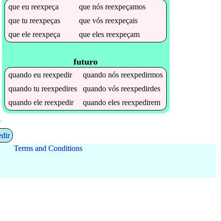
que
eu
reexpeça
que
nós
reexpeçamos
que
tu
reexpeças
que
vós
reexpeçais
que
ele
reexpeça
que
eles
reexpeçam
futuro
quando
eu
reexpedir
quando
nós
reexpedirmos
quando
tu
reexpedires
quando
vós
reexpedirdes
quando
ele
reexpedir
quando
eles
reexpedirem
+
edir
Terms and Conditions