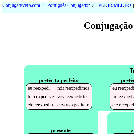
Conjugate
Verb
.
com
﹥
Português Conjugador
﹥
-PEDIR/MEDIR+
Conjugação
I
pretérito perfeito
preté
eu
reexpedi
nós
reexpedimos
eu
reexped
tu
reexpediste
vós
reexpedistes
tu
reexpedi
ele
reexpediu
eles
reexpediram
ele
reexped
a
presente