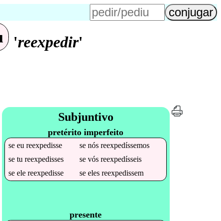
u
'
reexpedir
'
Subjuntivo
pretérito imperfeito
se
eu
reexpedisse
se
nós
reexpedíssemos
se
tu
reexpedisses
se
vós
reexpedísseis
se
ele
reexpedisse
se
eles
reexpedissem
presente