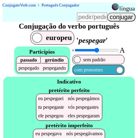
Conjugate
Verb
.
com
﹥
Português Conjugador
língua
Conjugação do verbo português
europeu
'
pespegar
'
A
Particípios
A
sem padrão
passado
gerúndio
pespegado
pespegando
com pronomes
Indicativo
pretérito perfeito
eu
pespeguei
nós
pespegámos
tu
pespegaste
vós
pespegastes
ele
pespegou
eles
pespegaram
pretérito imperfeito
eu
pespegava
nós
pespegávamos