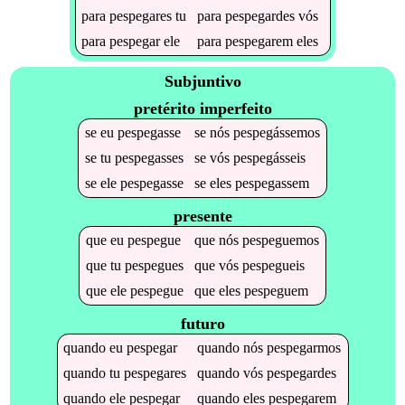
para
pespegares
tu
para
pespegardes
vós
para
pespegar
ele
para
pespegarem
eles
Subjuntivo
pretérito imperfeito
se
eu
pespegasse
se
nós
pespegássemos
se
tu
pespegasses
se
vós
pespegásseis
se
ele
pespegasse
se
eles
pespegassem
presente
que
eu
pespegue
que
nós
pespeguemos
que
tu
pespegues
que
vós
pespegueis
que
ele
pespegue
que
eles
pespeguem
futuro
quando
eu
pespegar
quando
nós
pespegarmos
quando
tu
pespegares
quando
vós
pespegardes
quando
ele
pespegar
quando
eles
pespegarem