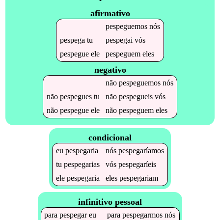
afirmativo
pespeguemos
nós
pespega
tu
pespegai
vós
pespegue
ele
pespeguem
eles
negativo
não
pespeguemos
nós
não
pespegues
tu
não
pespegueis
vós
não
pespegue
ele
não
pespeguem
eles
condicional
eu
pespegaria
nós
pespegaríamos
tu
pespegarias
vós
pespegaríeis
ele
pespegaria
eles
pespegariam
infinitivo pessoal
para
pespegar
eu
para
pespegarmos
nós