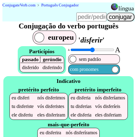
Conjugate
Verb
.
com
﹥
Português Conjugador
língua
Conjugação do verbo português
europeu
'
disferir
'
A
Particípios
A
sem padrão
passado
gerúndio
disferido
disferindo
com pronomes
Indicativo
pretérito perfeito
pretérito imperfeito
eu
disferi
nós
disferimos
eu
disferia
nós
disferíamos
tu
disferiste
vós
disferistes
tu
disferias
vós
disferíeis
ele
disferiu
eles
disferiram
ele
disferia
eles
disferiam
mais-que-perfeito
eu
disferira
nós
disferíramos