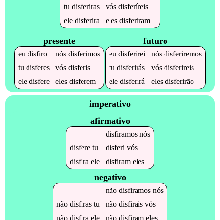
tu
disferiras
vós
disferíreis
ele
disferira
eles
disferiram
presente
futuro
eu
disfiro
nós
disferimos
eu
disferirei
nós
disferiremos
tu
disferes
vós
disferis
tu
disferirás
vós
disferireis
ele
disfere
eles
disferem
ele
disferirá
eles
disferirão
imperativo
afirmativo
disfiramos
nós
disfere
tu
disferi
vós
disfira
ele
disfiram
eles
negativo
não
disfiramos
nós
não
disfiras
tu
não
disfirais
vós
não
disfira
ele
não
disfiram
eles