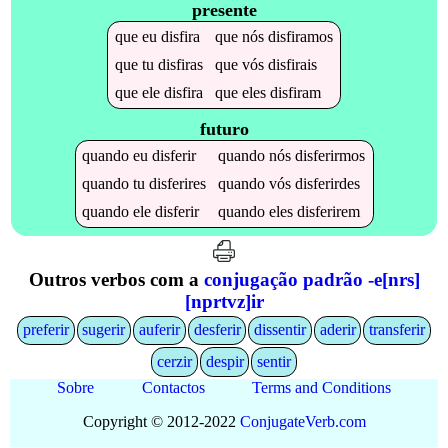
presente
que
eu
disfira
que
nós
disfiramos
que
tu
disfiras
que
vós
disfirais
que
ele
disfira
que
eles
disfiram
futuro
quando
eu
disferir
quando
nós
disferirmos
quando
tu
disferires
quando
vós
disferirdes
quando
ele
disferir
quando
eles
disferirem
Outros verbos com a
conjugação padrão -e[nrs]
[nprtvz]ir
preferir
sugerir
auferir
desferir
dissentir
aderir
transferir
cerzir
despir
sentir
Sobre
Contactos
Terms and Conditions
Copyright © 2012-2022
Conjugate
Verb
.
com