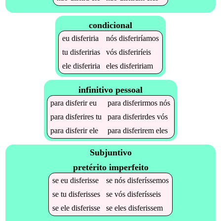
condicional
eu
disferiria
nós
disferiríamos
tu
disferirias
vós
disferiríeis
ele
disferiria
eles
disfeririam
infinitivo pessoal
para
disferir
eu
para
disferirmos
nós
para
disferires
tu
para
disferirdes
vós
para
disferir
ele
para
disferirem
eles
Subjuntivo
pretérito imperfeito
se
eu
disferisse
se
nós
disferíssemos
se
tu
disferisses
se
vós
disferísseis
se
ele
disferisse
se
eles
disferissem