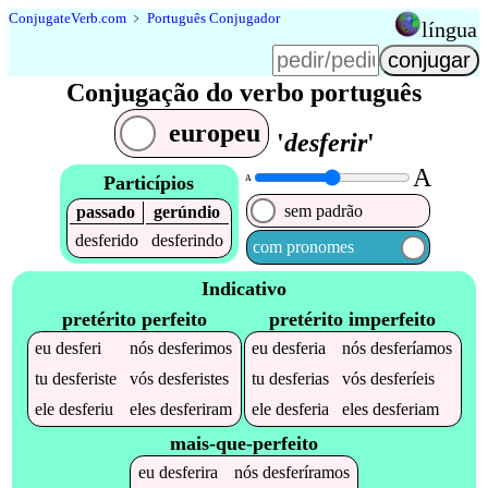
Conjugate
Verb
.
com
﹥
Português Conjugador
língua
Conjugação do verbo português
europeu
'
desferir
'
A
Particípios
A
sem padrão
passado
gerúndio
desferido
desferindo
com pronomes
Indicativo
pretérito perfeito
pretérito imperfeito
eu
desferi
nós
desferimos
eu
desferia
nós
desferíamos
tu
desferiste
vós
desferistes
tu
desferias
vós
desferíeis
ele
desferiu
eles
desferiram
ele
desferia
eles
desferiam
mais-que-perfeito
eu
desferira
nós
desferíramos