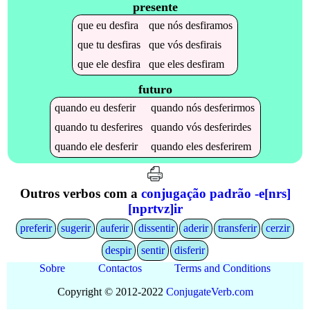
presente
que
eu
desfira
que
nós
desfiramos
que
tu
desfiras
que
vós
desfirais
que
ele
desfira
que
eles
desfiram
futuro
quando
eu
desferir
quando
nós
desferirmos
quando
tu
desferires
quando
vós
desferirdes
quando
ele
desferir
quando
eles
desferirem
Outros verbos com a
conjugação padrão -e[nrs]
[nprtvz]ir
preferir
sugerir
auferir
dissentir
aderir
transferir
cerzir
despir
sentir
disferir
Sobre
Contactos
Terms and Conditions
Copyright © 2012-2022
Conjugate
Verb
.
com