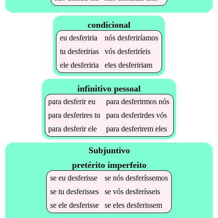
condicional
eu
desferiria
nós
desferiríamos
tu
desferirias
vós
desferiríeis
ele
desferiria
eles
desfeririam
infinitivo pessoal
para
desferir
eu
para
desferirmos
nós
para
desferires
tu
para
desferirdes
vós
para
desferir
ele
para
desferirem
eles
Subjuntivo
pretérito imperfeito
se
eu
desferisse
se
nós
desferíssemos
se
tu
desferisses
se
vós
desferísseis
se
ele
desferisse
se
eles
desferissem