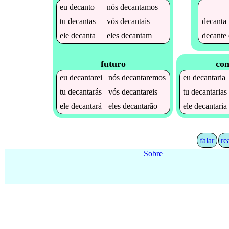
eu
decanto
nós
decantamos
decanta
tu
decantas
vós
decantais
decante
ele
decanta
eles
decantam
futuro
con
eu
decantarei
nós
decantaremos
eu
decantaria
tu
decantarás
vós
decantareis
tu
decantarias
ele
decantará
eles
decantarão
ele
decantaria
falar
re
Sobre