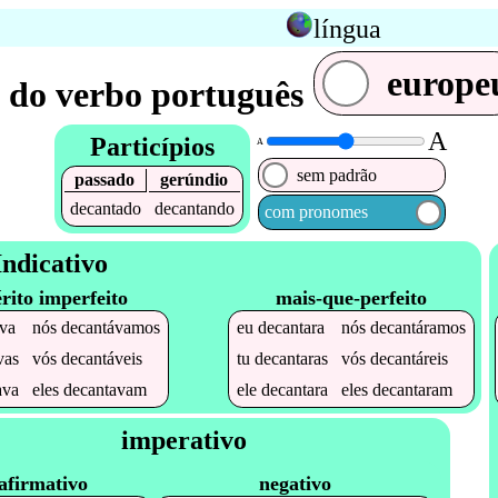
língua
europe
 do verbo português
A
Particípios
A
sem padrão
passado
gerúndio
decantado
decantando
com pronomes
Indicativo
rito imperfeito
mais-que-perfeito
va
nós
decantávamos
eu
decantara
nós
decantáramos
vas
vós
decantáveis
tu
decantaras
vós
decantáreis
ava
eles
decantavam
ele
decantara
eles
decantaram
imperativo
afirmativo
negativo