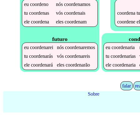
eu
coordeno
nós
coordenamos
coordena
t
tu
coordenas
vós
coordenais
coordene
el
ele
coordena
eles
coordenam
futuro
cond
eu
coordenarei
nós
coordenaremos
eu
coordenaria
tu
coordenarás
vós
coordenareis
tu
coordenarias
ele
coordenará
eles
coordenarão
ele
coordenaria
falar
re
Sobre