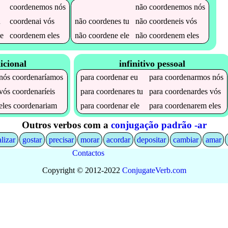
coordenemos
nós
não
coordenemos
nós
u
coordenai
vós
não
coordenes
tu
não
coordeneis
vós
e
coordenem
eles
não
coordene
ele
não
coordenem
eles
icional
infinitivo pessoal
nós
coordenaríamos
para
coordenar
eu
para
coordenarmos
nós
vós
coordenaríeis
para
coordenares
tu
para
coordenardes
vós
eles
coordenariam
para
coordenar
ele
para
coordenarem
eles
Outros verbos com a
conjugação padrão -ar
alizar
gostar
precisar
morar
acordar
depositar
cambiar
amar
Contactos
Copyright © 2012-2022
Conjugate
Verb
.
com