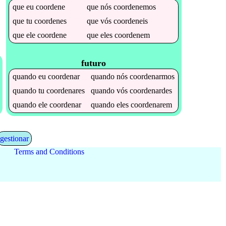
que
eu
coordene
que
nós
coordenemos
que
tu
coordenes
que
vós
coordeneis
que
ele
coordene
que
eles
coordenem
futuro
quando
eu
coordenar
quando
nós
coordenarmos
quando
tu
coordenares
quando
vós
coordenardes
quando
ele
coordenar
quando
eles
coordenarem
gestionar
Terms and Conditions