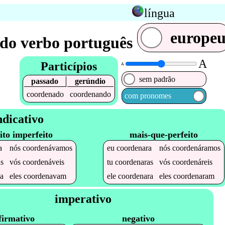
língua
europe
do verbo português
A
Particípios
A
sem padrão
passado
gerúndio
coordenado
coordenando
com pronomes
ndicativo
ito imperfeito
mais-que-perfeito
a
nós
coordenávamos
eu
coordenara
nós
coordenáramos
s
vós
coordenáveis
tu
coordenaras
vós
coordenáreis
a
eles
coordenavam
ele
coordenara
eles
coordenaram
imperativo
firmativo
negativo