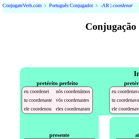
Conjugate
Verb
.
com
﹥
Português Conjugador
﹥
-AR
|
coordenar
Conjugação 
I
pretérito perfeito
pretér
eu
coordenei
nós
coordenámos
eu
coordenav
tu
coordenaste
vós
coordenastes
tu
coordenava
ele
coordenou
eles
coordenaram
ele
coordenav
a
presente