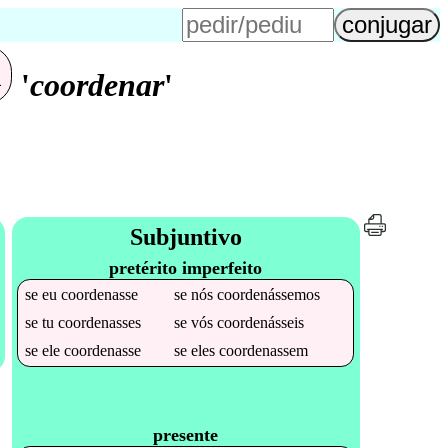
u
'
coordenar
'
Subjuntivo
pretérito imperfeito
se
eu
coordenasse
se
nós
coordenássemos
se
tu
coordenasses
se
vós
coordenásseis
se
ele
coordenasse
se
eles
coordenassem
presente